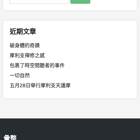
尋
關
鍵
字:
近期文章
破身體的奇蹟
摩利支禪修之感
包裹了時空閱聽者的事件
一切自然
五月28日舉行摩利支天護摩
彙整