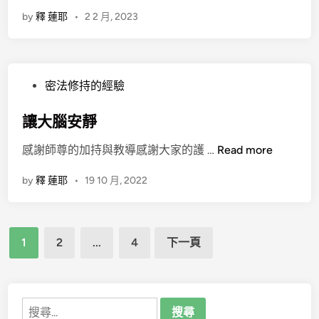
在
d
by
釋 蓮耶
•
2 2 月, 2023
足
i
下
n
P
密法修持的經驗
o
s
讓大腦安靜
t
讓
感謝師尊的加持與教導感謝大家的護 …
Read more
e
大
d
by
釋 蓮耶
•
19 10 月, 2022
腦
i
安
n
靜
文
1
2
...
4
下一頁
章
分
頁
搜