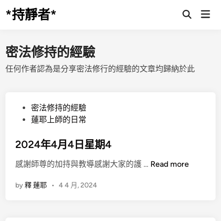
Skip
*持靜者*
Mai
to
Open
Men
Search
content
密法修持的經驗
任何作者認為是分享密法修行的經驗的文章均歸納於此
P
密法修持的經驗
o
蓮耶上師的日常
s
t
2024年4月4日星期4
e
2
感謝師尊的加持與教導感謝大家的護 …
Read more
d
0
i
by
釋 蓮耶
•
4 4 月, 2024
2
n
4
年