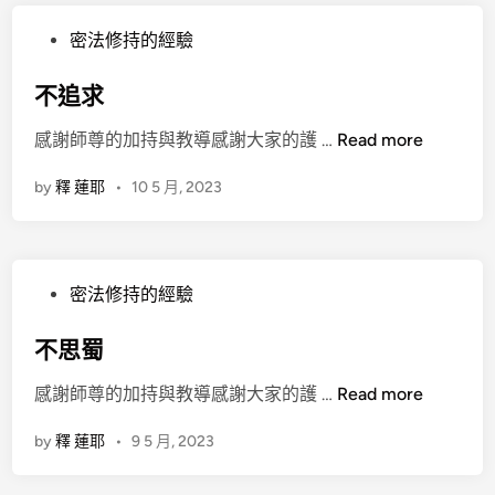
P
密法修持的經驗
o
s
不追求
t
不
感謝師尊的加持與教導感謝大家的護 …
Read more
e
追
d
by
釋 蓮耶
•
10 5 月, 2023
求
i
n
P
密法修持的經驗
o
s
不思蜀
t
不
感謝師尊的加持與教導感謝大家的護 …
Read more
e
思
d
by
釋 蓮耶
•
9 5 月, 2023
蜀
i
n