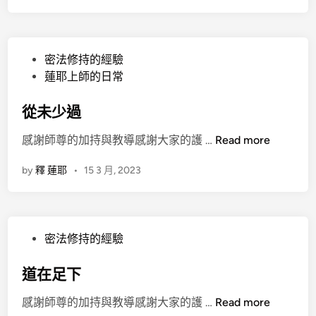
P
密法修持的經驗
o
蓮耶上師的日常
s
t
從未少過
e
從
感謝師尊的加持與教導感謝大家的護 …
Read more
d
未
i
by
釋 蓮耶
•
15 3 月, 2023
少
n
過
P
密法修持的經驗
o
s
道在足下
t
道
感謝師尊的加持與教導感謝大家的護 …
Read more
e