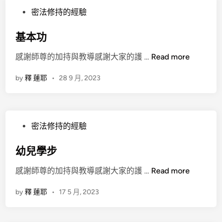
4
P
密法修持的經驗
月
o
4
s
基本功
日
t
星
基
感謝師尊的加持與教導感謝大家的護 …
Read more
e
期
本
d
4
by
釋 蓮耶
•
28 9 月, 2023
功
i
n
P
密法修持的經驗
o
s
幼兒學步
t
幼
感謝師尊的加持與教導感謝大家的護 …
Read more
e
兒
d
by
釋 蓮耶
•
17 5 月, 2023
學
i
步
n