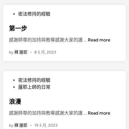
P
密法修持的經驗
o
s
第一步
t
第
感謝師尊的加持與教導感謝大家的護 …
Read more
e
一
d
by
釋 蓮耶
•
8 5 月, 2023
步
i
n
P
密法修持的經驗
o
蓮耶上師的日常
s
t
浪漫
e
浪
感謝師尊的加持與教導感謝大家的護 …
Read more
d
漫
i
by
釋 蓮耶
•
19 3 月, 2023
n