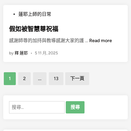
活
下
P
蓮耶上師的日常
去
o
的
s
假如被智慧尊祝福
十
t
年
假
感謝師尊的加持與教導感謝大家的護 …
Read more
e
如
d
by
釋 蓮耶
•
5 11 月, 2025
被
i
智
n
慧
文
尊
1
2
...
13
下一頁
祝
章
福
分
頁
搜
尋
關
鍵