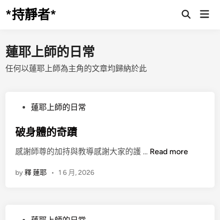
Skip
*持靜者*
Mai
to
Open
Men
Search
content
蓮耶上師的日常
任何以蓮耶上師為主角的文章均歸納於此
P
蓮耶上師的日常
o
s
破身體的奇蹟
t
破
感謝師尊的加持與教導感謝大家的護 …
Read more
e
身
d
by
釋 蓮耶
•
1 6 月, 2026
體
i
的
n
奇
蹟
P