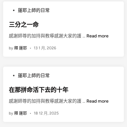
P
蓮耶上師的日常
o
s
三分之一命
t
三
感謝師尊的加持與教導感謝大家的護 …
Read more
e
分
d
by
釋 蓮耶
•
13 1 月, 2026
之
i
一
n
命
P
蓮耶上師的日常
o
s
在那拼命活下去的十年
t
在
感謝師尊的加持與教導感謝大家的護 …
Read more
e
那
d
by
釋 蓮耶
•
18 12 月, 2025
拼
i
命
n