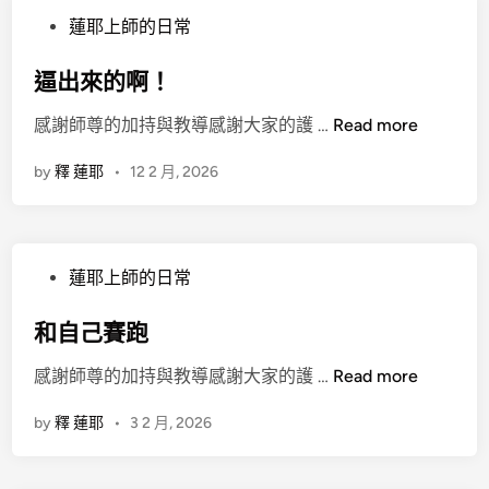
P
蓮耶上師的日常
o
s
逼出來的啊！
t
逼
感謝師尊的加持與教導感謝大家的護 …
Read more
e
出
d
by
釋 蓮耶
•
12 2 月, 2026
來
i
的
n
啊
！
P
蓮耶上師的日常
o
s
和自己賽跑
t
和
感謝師尊的加持與教導感謝大家的護 …
Read more
e
自
d
by
釋 蓮耶
•
3 2 月, 2026
己
i
賽
n
跑