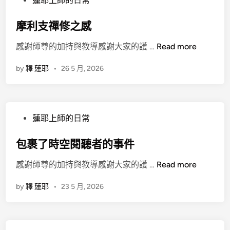
蓮耶上師的日常
o
s
摩利支禪修之感
t
摩
感謝師尊的加持與教導感謝大家的護 …
Read more
e
利
d
by
釋 蓮耶
•
26 5 月, 2026
支
i
禪
n
修
之
P
蓮耶上師的日常
感
o
s
包裹了時空閱聽者的事件
t
包
感謝師尊的加持與教導感謝大家的護 …
Read more
e
裹
d
by
釋 蓮耶
•
23 5 月, 2026
了
i
時
n
空
閱