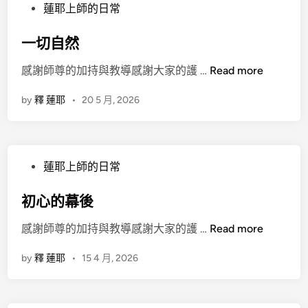
P
蓮耶上師的日常
聽
o
者
s
一切自然
的
t
事
一
感謝師尊的加持與教導感謝大家的護 …
Read more
e
件
切
d
by
釋 蓮耶
•
20 5 月, 2026
自
i
然
n
P
蓮耶上師的日常
o
s
初心的幕後
t
初
感謝師尊的加持與教導感謝大家的護 …
Read more
e
心
d
by
釋 蓮耶
•
15 4 月, 2026
的
i
幕
n
後