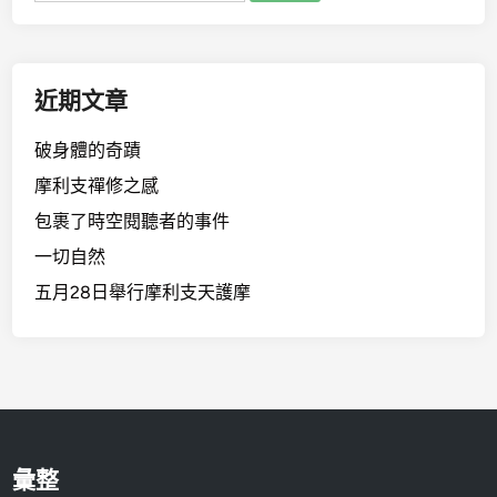
關
鍵
字:
近期文章
破身體的奇蹟
摩利支禪修之感
包裹了時空閱聽者的事件
一切自然
五月28日舉行摩利支天護摩
彙整