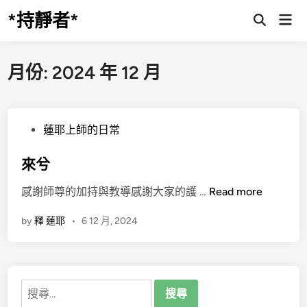
Skip
*持靜者*
Mai
to
Open
Men
Search
content
月份:
2024 年 12 月
P
蓮耶上師的日常
o
s
來兮
t
來
感謝師尊的加持與教導感謝大家的護 …
Read more
e
兮
d
by
釋 蓮耶
•
6 12 月, 2024
i
n
搜
尋