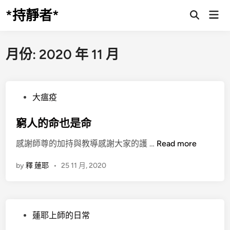
Skip
*持靜者*
Mai
to
Open
Men
Search
content
月份:
2020 年 11 月
P
大瘟疫
o
s
窮人的命也是命
t
窮
感謝師尊的加持與教導感謝大家的護 …
Read more
e
人
d
by
釋 蓮耶
•
25 11 月, 2020
的
i
命
n
也
是
P
蓮耶上師的日常
命
o