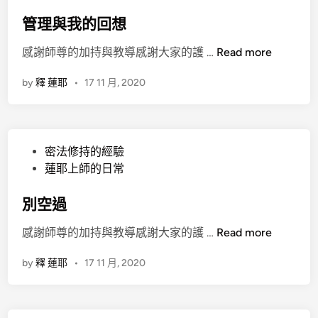
o
s
管理與我的回想
t
管
感謝師尊的加持與教導感謝大家的護 …
Read more
e
理
d
by
釋 蓮耶
•
17 11 月, 2020
與
i
我
n
的
回
P
密法修持的經驗
想
o
蓮耶上師的日常
s
t
別空過
e
別
感謝師尊的加持與教導感謝大家的護 …
Read more
d
空
i
by
釋 蓮耶
•
17 11 月, 2020
過
n