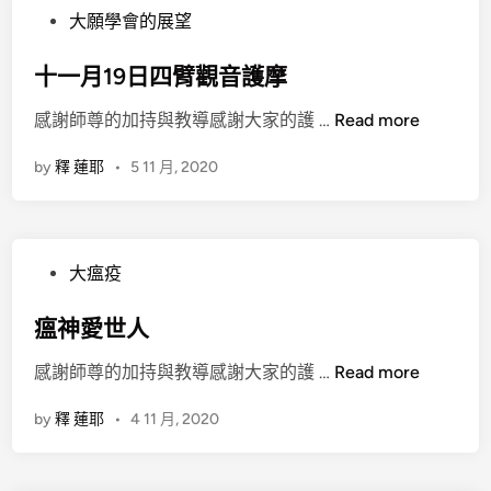
P
大願學會的展望
o
s
十一月19日四臂觀音護摩
t
十
感謝師尊的加持與教導感謝大家的護 …
Read more
e
一
d
by
釋 蓮耶
•
5 11 月, 2020
月
i
1
n
9
日
P
大瘟疫
四
o
臂
s
瘟神愛世人
觀
t
音
瘟
感謝師尊的加持與教導感謝大家的護 …
Read more
e
護
神
d
摩
by
釋 蓮耶
•
4 11 月, 2020
愛
i
世
n
人