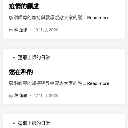
s
疫情的顧慮
t
疫
感謝師尊的加持與教導感謝大家的護 …
Read more
e
情
d
by
釋 蓮耶
•
19 11 月, 2020
的
i
顧
n
慮
P
蓮耶上師的日常
o
s
還在斟酌
t
還
感謝師尊的加持與教導感謝大家的護 …
Read more
e
在
d
by
釋 蓮耶
•
17 11 月, 2020
斟
i
酌
n
P
蓮耶上師的日常