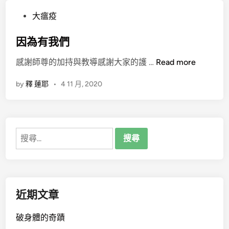
P
大瘟疫
o
s
因為有我們
t
因
感謝師尊的加持與教導感謝大家的護 …
Read more
e
為
d
by
釋 蓮耶
•
4 11 月, 2020
有
i
我
n
們
搜
尋
關
鍵
字:
近期文章
破身體的奇蹟