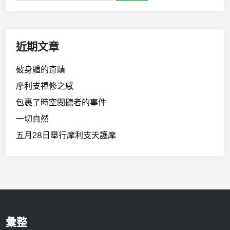
關
鍵
字:
近期文章
破身體的奇蹟
摩利支禪修之感
包裹了時空閱聽者的事件
一切自然
五月28日舉行摩利支天護摩
彙整