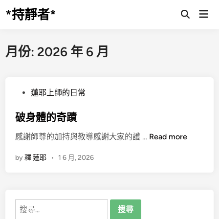
Skip
*持靜者*
Mai
to
Open
Men
Search
content
月份:
2026 年 6 月
P
蓮耶上師的日常
o
s
破身體的奇蹟
t
破
感謝師尊的加持與教導感謝大家的護 …
Read more
e
身
d
by
釋 蓮耶
•
1 6 月, 2026
體
i
的
n
奇
蹟
搜
尋